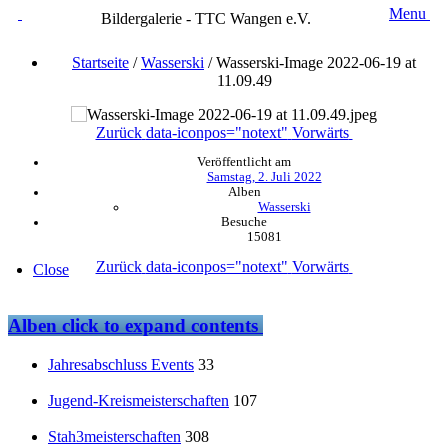
Menu
Bildergalerie - TTC Wangen e.V.
Startseite
/
Wasserski
/
Wasserski-Image 2022-06-19 at
11.09.49
Zurück
data-iconpos="notext"
Vorwärts
Veröffentlicht am
Samstag, 2. Juli 2022
Alben
Wasserski
Besuche
15081
Zurück
data-iconpos="notext"
Vorwärts
Close
Alben
click to expand contents
Jahresabschluss Events
33
Jugend-Kreismeisterschaften
107
Stah3meisterschaften
308