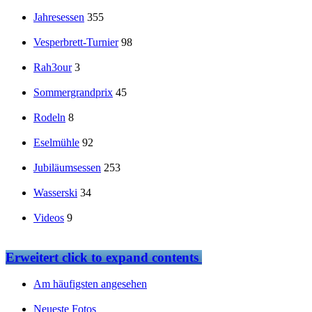
Jahresessen
355
Vesperbrett-Turnier
98
Rah3our
3
Sommergrandprix
45
Rodeln
8
Eselmühle
92
Jubiläumsessen
253
Wasserski
34
Videos
9
Erweitert
click to expand contents
Am häufigsten angesehen
Neueste Fotos