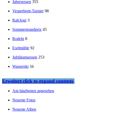
Jahresessen
355
Vesperbrett-Turnier
98
Rah3our
3
Sommergrandprix
45
Rodeln
8
Eselmühle
92
Jubiläumsessen
253
Wasserski
34
Erweitert
click to expand contents
Am häufigsten angesehen
Neueste Fotos
Neueste Alben