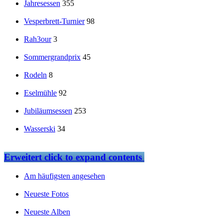
Jahresessen
355
Vesperbrett-Turnier
98
Rah3our
3
Sommergrandprix
45
Rodeln
8
Eselmühle
92
Jubiläumsessen
253
Wasserski
34
Erweitert
click to expand contents
Am häufigsten angesehen
Neueste Fotos
Neueste Alben