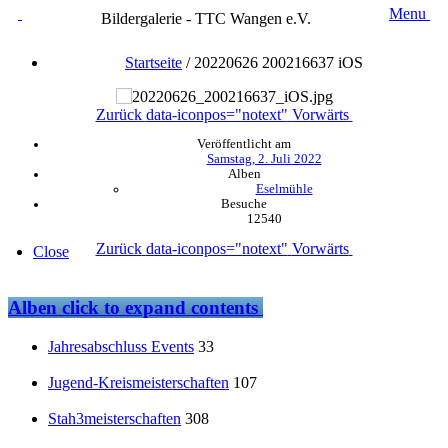
Menu
Bildergalerie - TTC Wangen e.V.
Startseite
/
20220626 200216637 iOS
Zurück
data-iconpos="notext"
Vorwärts
Veröffentlicht am
Samstag, 2. Juli 2022
Alben
Eselmühle
Besuche
12540
Zurück
data-iconpos="notext"
Vorwärts
Close
Alben
click to expand contents
Jahresabschluss Events
33
Jugend-Kreismeisterschaften
107
Stah3meisterschaften
308