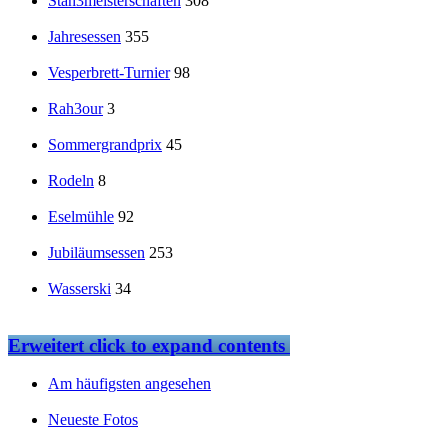
Stah3meisterschaften
308
Jahresessen
355
Vesperbrett-Turnier
98
Rah3our
3
Sommergrandprix
45
Rodeln
8
Eselmühle
92
Jubiläumsessen
253
Wasserski
34
Erweitert
click to expand contents
Am häufigsten angesehen
Neueste Fotos