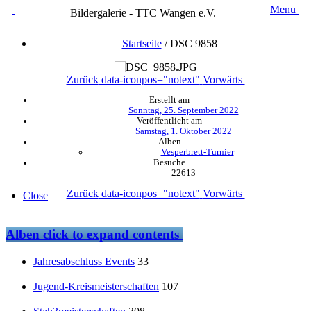
Menu
Bildergalerie - TTC Wangen e.V.
Startseite
/
DSC 9858
Zurück
data-iconpos="notext"
Vorwärts
Erstellt am
Sonntag, 25. September 2022
Veröffentlicht am
Samstag, 1. Oktober 2022
Alben
Vesperbrett-Turnier
Besuche
22613
Zurück
data-iconpos="notext"
Vorwärts
Close
Alben
click to expand contents
Jahresabschluss Events
33
Jugend-Kreismeisterschaften
107