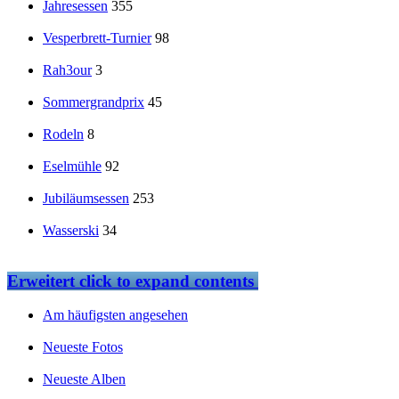
Jahresessen
355
Vesperbrett-Turnier
98
Rah3our
3
Sommergrandprix
45
Rodeln
8
Eselmühle
92
Jubiläumsessen
253
Wasserski
34
Erweitert
click to expand contents
Am häufigsten angesehen
Neueste Fotos
Neueste Alben