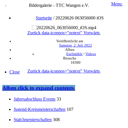
Menu
Bildergalerie - TTC Wangen e.V.
Startseite
/
20220626 063056000 iOS
Zurück
data-iconpos="notext"
Vorwärts
Veröffentlicht am
Samstag, 2. Juli 2022
Alben
Eselmühle
/
Videos
Besuche
18360
Zurück
data-iconpos="notext"
Vorwärts
Close
Alben
click to expand contents
Jahresabschluss Events
33
Jugend-Kreismeisterschaften
107
Stah3meisterschaften
308