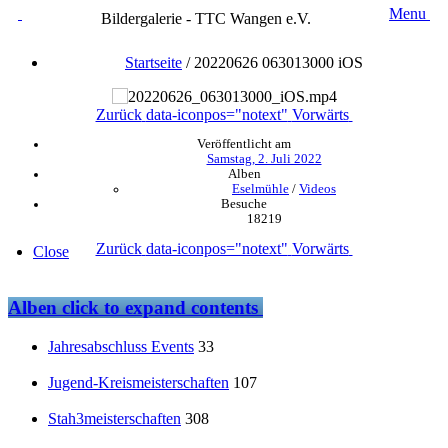
Menu
Bildergalerie - TTC Wangen e.V.
Startseite
/
20220626 063013000 iOS
Zurück
data-iconpos="notext"
Vorwärts
Veröffentlicht am
Samstag, 2. Juli 2022
Alben
Eselmühle
/
Videos
Besuche
18219
Zurück
data-iconpos="notext"
Vorwärts
Close
Alben
click to expand contents
Jahresabschluss Events
33
Jugend-Kreismeisterschaften
107
Stah3meisterschaften
308