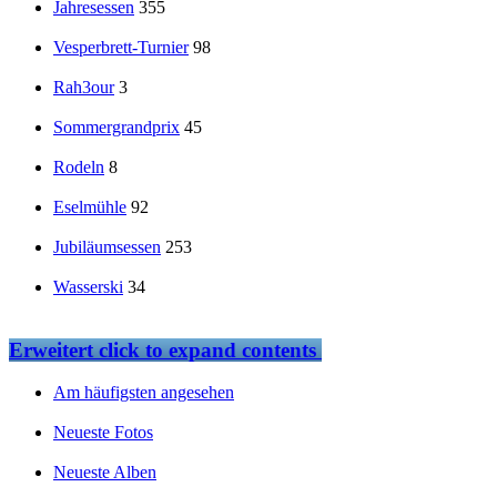
Jahresessen
355
Vesperbrett-Turnier
98
Rah3our
3
Sommergrandprix
45
Rodeln
8
Eselmühle
92
Jubiläumsessen
253
Wasserski
34
Erweitert
click to expand contents
Am häufigsten angesehen
Neueste Fotos
Neueste Alben