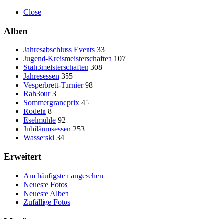
Close
Alben
Jahresabschluss Events
33
Jugend-Kreismeisterschaften
107
Stah3meisterschaften
308
Jahresessen
355
Vesperbrett-Turnier
98
Rah3our
3
Sommergrandprix
45
Rodeln
8
Eselmühle
92
Jubiläumsessen
253
Wasserski
34
Erweitert
Am häufigsten angesehen
Neueste Fotos
Neueste Alben
Zufällige Fotos